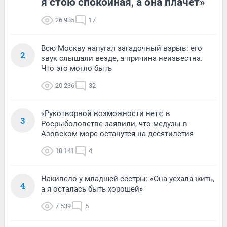
я стою спокойная, а она плачет»
26 935
17
Всю Москву напугал загадочный взрыв: его
2
звук слышали везде, а причина неизвестна.
Что это могло быть
20 236
32
«Рукотворной возможности нет»: в
3
Росрыболовстве заявили, что медузы в
Азовском море останутся на десятилетия
10 141
4
Накипело у младшей сестры: «Она уехала жить,
4
а я осталась быть хорошей»
7 539
5