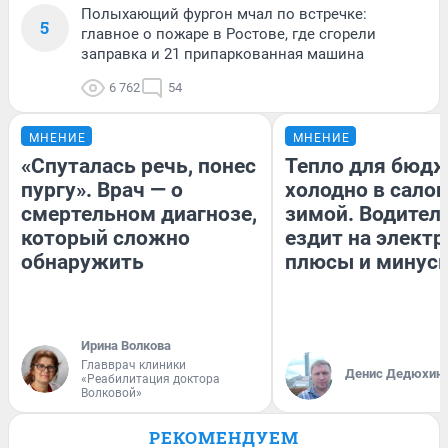
Полыхающий фургон мчал по встречке:
5
главное о пожаре в Ростове, где сгорели
заправка и 21 припаркованная машина
6 762
54
МНЕНИЕ
МНЕНИЕ
«Спуталась речь, понес
Тепло для бюдж
пургу». Врач — о
холодно в сало
смертельном диагнозе,
зимой. Водитель
который сложно
ездит на электр
обнаружить
плюсы и минус
Ирина Волкова
Главврач клиники
Денис Дедюхин
«Реабилитация доктора
Волковой»
РЕКОМЕНДУЕМ