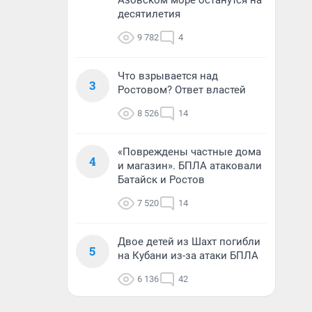
Азовском море останутся на
десятилетия
9 782
4
Что взрывается над
3
Ростовом? Ответ властей
8 526
14
«Повреждены частные дома
4
и магазин». БПЛА атаковали
Батайск и Ростов
7 520
14
Двое детей из Шахт погибли
5
на Кубани из-за атаки БПЛА
6 136
42