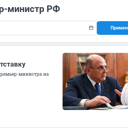
ер-министр РФ
Примен
тставку
премьер-министра на