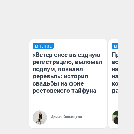
МНЕНИЕ
МНЕНИЕ
«Ветер снес выездную
Продаш
регистрацию, выломал
возьмут
подиум, повалил
нам го
деревья»: история
налого
свадьбы на фоне
коснет
ростовского тайфуна
даже р
Ирина Ковнацкая
Ан