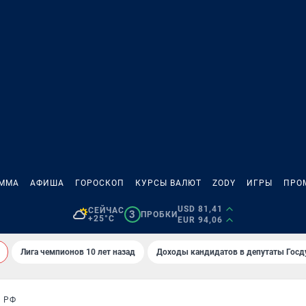
АММА
АФИША
ГОРОСКОП
КУРСЫ ВАЛЮТ
ZODY
ИГРЫ
ПРО
USD 81,41
СЕЙЧАС
3
ПРОБКИ
+25°C
EUR 94,06
Лига чемпионов 10 лет назад
Доходы кандидатов в депутаты Гос
 РФ