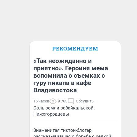
РЕКОМЕНДУЕМ
«Так неожиданно и
приятно». Героиня мема
вспомнила о съемках с
гуру пикапа в кафе
Владивостока
15 часов
9 763
Обсудить
Соль земли забайкальской.
Нижегородцевы
Знаменитая тикток-блогер,
рассказывавшая о борьбе с редкой