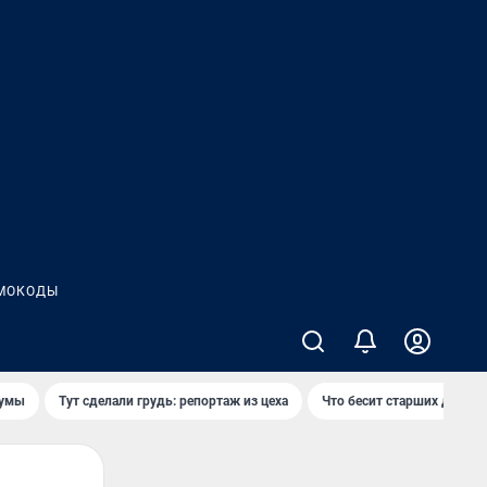
МОКОДЫ
думы
Тут сделали грудь: репортаж из цеха
Что бесит старших детей