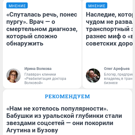
МНЕНИЕ
МНЕНИЕ
«Спуталась речь, понес
Наследие, кото
пургу». Врач — о
чудом не разва
смертельном диагнозе,
транспортный э
который сложно
разнес миф о «
обнаружить
советских доро
Ирина Волкова
Олег Арефьев
Главврач клиники
Блогер, предприн
«Реабилитация доктора
владелец в тран
Волковой»
бизнесе
РЕКОМЕНДУЕМ
«Нам не хотелось популярности».
Бабушки из уральской глубинки стали
звездами соцсетей — они покорили
Агутина и Бузову