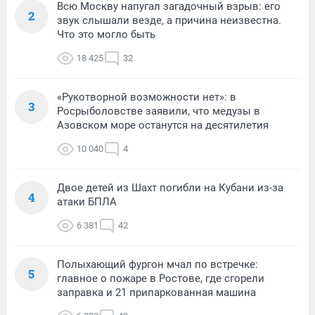
Всю Москву напугал загадочный взрыв: его
2
звук слышали везде, а причина неизвестна.
Что это могло быть
18 425
32
«Рукотворной возможности нет»: в
3
Росрыболовстве заявили, что медузы в
Азовском море останутся на десятилетия
10 040
4
Двое детей из Шахт погибли на Кубани из-за
4
атаки БПЛА
6 381
42
Полыхающий фургон мчал по встречке:
5
главное о пожаре в Ростове, где сгорели
заправка и 21 припаркованная машина