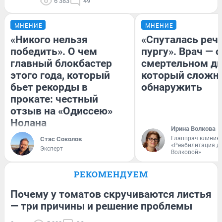
6 383
49
МНЕНИЕ
МНЕНИЕ
«Никого нельзя
«Спуталась речь
победить». О чем
пургу». Врач — о
главный блокбастер
смертельном ди
этого года, который
который сложн
бьет рекорды в
обнаружить
прокате: честный
отзыв на «Одиссею»
Нолана
Ирина Волкова
Главврач клиник
Стас Соколов
«Реабилитация д
Эксперт
Волковой»
РЕКОМЕНДУЕМ
Почему у томатов скручиваются листья
— три причины и решение проблемы