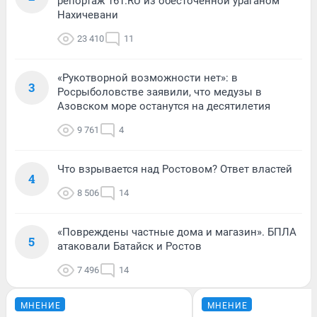
репортаж 161.RU из обесточенной ураганом
Нахичевани
23 410
11
«Рукотворной возможности нет»: в
3
Росрыболовстве заявили, что медузы в
Азовском море останутся на десятилетия
9 761
4
Что взрывается над Ростовом? Ответ властей
4
8 506
14
«Повреждены частные дома и магазин». БПЛА
5
атаковали Батайск и Ростов
7 496
14
МНЕНИЕ
МНЕНИЕ