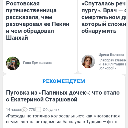
Ростовская
«Спуталась речь
путешественница
пургу». Врач — о
рассказала, чем
смертельном ди
разочаровал ее Пекин
который сложн
и чем обрадовал
обнаружить
Шанхай
Ирина Волкова
Главврач клиник
Гала Ермошкина
«Реабилитация д
Волковой»
РЕКОМЕНДУЕМ
Пуговка из «Папиных дочек»: что стало
с Екатериной Старшовой
14 часов
778
Обсудить
«Расходы на топливо колоссальные»: как многодетная
семья едет на автодоме из Барнаула в Турцию — фото