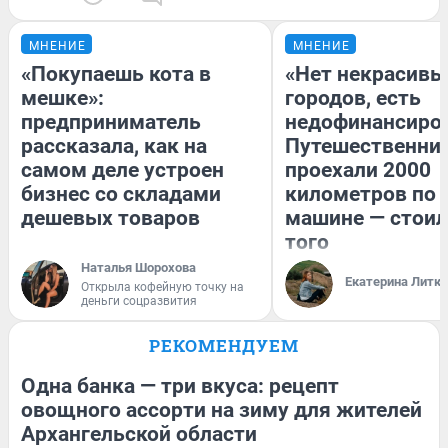
МНЕНИЕ
МНЕНИЕ
«Покупаешь кота в
«Нет некрасивы
мешке»:
городов, есть
предприниматель
недофинансиро
рассказала, как на
Путешественни
самом деле устроен
проехали 2000
бизнес со складами
километров по 
дешевых товаров
машине — стоил
того
Наталья Шорохова
Екатерина Литк
Открыла кофейную точку на
деньги соцразвития
РЕКОМЕНДУЕМ
Одна банка — три вкуса: рецепт
овощного ассорти на зиму для жителей
Архангельской области