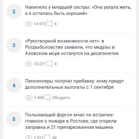
Накипело у младшей сестры: «Она уехала жить,
2
а я осталась быть хорошей»
14 972
6
«Рукотворной возможности нет»: в
3
Росрыболовстве заявили, что медузы в
Азовском море останутся на десятилетия
10 271
4
Пенсионеры получат прибавку: кому придут
4
дополнительные выплаты с 1 сентября
7 468
Обсудить
Полыхающий фургон мчал по встречке:
5
главное о пожаре в Ростове, где сгорели
заправка и 21 припаркованная машина
7 017
54