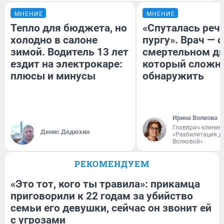
МНЕНИЕ
МНЕНИЕ
Тепло для бюджета, но
«Спуталась речь
холодно в салоне
пургу». Врач — о
зимой. Водитель 13 лет
смертельном ди
ездит на электрокаре:
который сложн
плюсы и минусы
обнаружить
Ирина Волкова
Главврач клиник
Денис Дедюхин
«Реабилитация д
Волковой»
РЕКОМЕНДУЕМ
«Это тот, кого ты травила»: прикамца
приговорили к 22 годам за убийство
семьи его девушки, сейчас он звонит ей
с угрозами