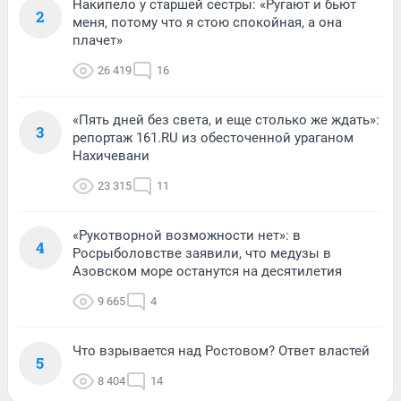
Накипело у старшей сестры: «Ругают и бьют
2
меня, потому что я стою спокойная, а она
плачет»
26 419
16
«Пять дней без света, и еще столько же ждать»:
3
репортаж 161.RU из обесточенной ураганом
Нахичевани
23 315
11
«Рукотворной возможности нет»: в
4
Росрыболовстве заявили, что медузы в
Азовском море останутся на десятилетия
9 665
4
Что взрывается над Ростовом? Ответ властей
5
8 404
14