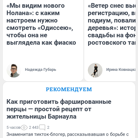
«Мы видим нового
«Ветер снес вы
Нолана»: с каким
регистрацию, 
настроем нужно
подиум, повали
смотреть «Одиссею»,
деревья»: исто
чтобы она не
свадьбы на фон
выглядела как фиаско
ростовского та
Надежда Губарь
Ирина Ковнацка
РЕКОМЕНДУЕМ
Как приготовить фаршированные
перцы — простой рецепт от
жительницы Барнаула
5 часов
2 443
2
Знаменитая тикток-блогер, рассказывавшая о борьбе с