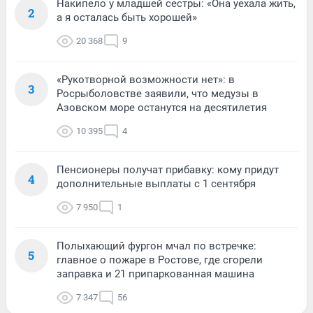
Накипело у младшей сестры: «Она уехала жить,
2
а я осталась быть хорошей»
20 368
9
«Рукотворной возможности нет»: в
3
Росрыболовстве заявили, что медузы в
Азовском море останутся на десятилетия
10 395
4
Пенсионеры получат прибавку: кому придут
4
дополнительные выплаты с 1 сентября
7 950
1
Полыхающий фургон мчал по встречке:
5
главное о пожаре в Ростове, где сгорели
заправка и 21 припаркованная машина
7 347
56