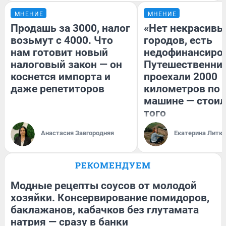
МНЕНИЕ
МНЕНИЕ
Продашь за 3000, налог
«Нет некрасивы
возьмут с 4000. Что
городов, есть
нам готовит новый
недофинансиро
налоговый закон — он
Путешественни
коснется импорта и
проехали 2000
даже репетиторов
километров по 
машине — стоил
того
Анастасия Завгородняя
Екатерина Литк
РЕКОМЕНДУЕМ
Модные рецепты соусов от молодой
хозяйки. Консервирование помидоров,
баклажанов, кабачков без глутамата
натрия — сразу в банки