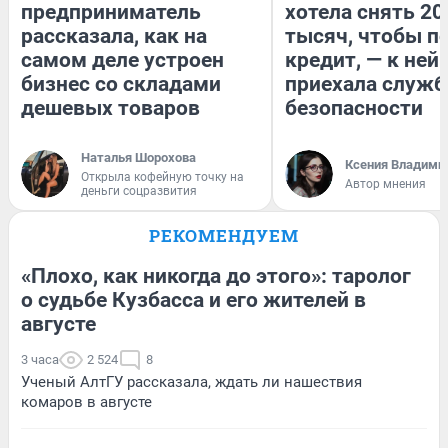
предприниматель
хотела снять 20
рассказала, как на
тысяч, чтобы п
самом деле устроен
кредит, — к ней
бизнес со складами
приехала служб
дешевых товаров
безопасности
Наталья Шорохова
Ксения Владими
Открыла кофейную точку на
Автор мнения
деньги соцразвития
РЕКОМЕНДУЕМ
«Плохо, как никогда до этого»: таролог
о судьбе Кузбасса и его жителей в
августе
3 часа
2 524
8
Ученый АлтГУ рассказала, ждать ли нашествия
комаров в августе