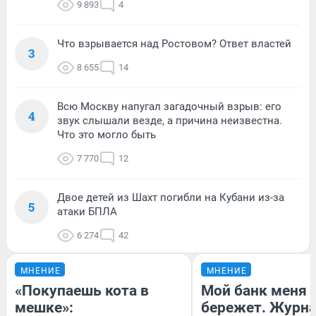
9 893
4
Что взрывается над Ростовом? Ответ властей
3
8 655
14
Всю Москву напугал загадочный взрыв: его
4
звук слышали везде, а причина неизвестна.
Что это могло быть
7 770
12
Двое детей из Шахт погибли на Кубани из-за
5
атаки БПЛА
6 274
42
МНЕНИЕ
МНЕНИЕ
«Покупаешь кота в
Мой банк меня
мешке»:
бережет. Журн