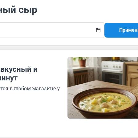
еный сыр
Примен
 вкусный и
минут
тся в любом магазине у