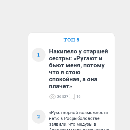
ТОП 5
Накипело у старшей
1
сестры: «Ругают и
бьют меня, потому
что я стою
спокойная, а она
плачет»
26 527
16
«Рукотворной возможности
2
нет»: в Росрыболовстве
заявили, что медузы в