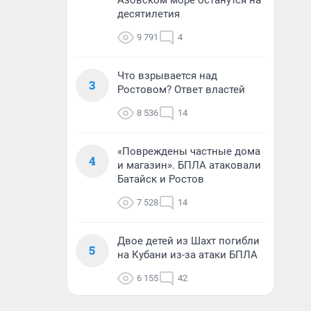
Азовском море останутся на
десятилетия
9 791
4
Что взрывается над
3
Ростовом? Ответ властей
8 536
14
«Повреждены частные дома
4
и магазин». БПЛА атаковали
Батайск и Ростов
7 528
14
Двое детей из Шахт погибли
5
на Кубани из-за атаки БПЛА
6 155
42