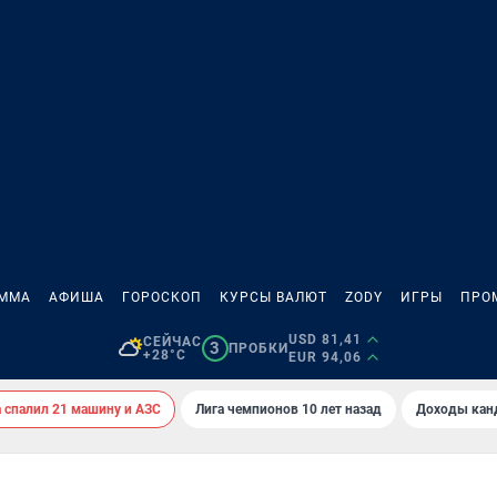
АММА
АФИША
ГОРОСКОП
КУРСЫ ВАЛЮТ
ZODY
ИГРЫ
ПРО
USD 81,41
СЕЙЧАС
3
ПРОБКИ
+28°C
EUR 94,06
спалил 21 машину и АЗС
Лига чемпионов 10 лет назад
Доходы кан