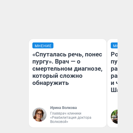
МНЕНИЕ
МНЕНИЕ
«Спуталась речь, понес
Ростов
пургу». Врач — о
путеше
смертельном диагнозе,
расска
который сложно
разоча
обнаружить
и чем 
Шанха
Ирина Волкова
Главврач клиники
Га
«Реабилитация доктора
Волковой»