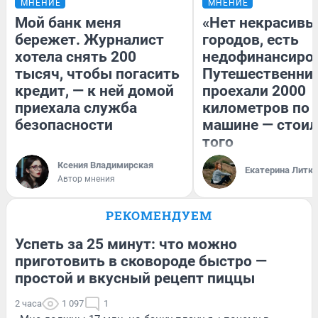
МНЕНИЕ
МНЕНИЕ
Мой банк меня
«Нет некрасивы
бережет. Журналист
городов, есть
хотела снять 200
недофинансиро
тысяч, чтобы погасить
Путешественни
кредит, — к ней домой
проехали 2000
приехала служба
километров по 
безопасности
машине — стоил
того
Ксения Владимирская
Екатерина Литк
Автор мнения
РЕКОМЕНДУЕМ
Успеть за 25 минут: что можно
приготовить в сковороде быстро —
простой и вкусный рецепт пиццы
2 часа
1 097
1