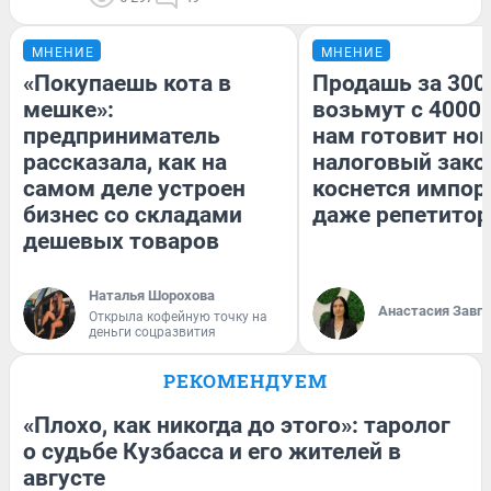
МНЕНИЕ
МНЕНИЕ
«Покупаешь кота в
Продашь за 3000
мешке»:
возьмут с 4000.
предприниматель
нам готовит но
рассказала, как на
налоговый зако
самом деле устроен
коснется импор
бизнес со складами
даже репетитор
дешевых товаров
Наталья Шорохова
Анастасия Завг
Открыла кофейную точку на
деньги соцразвития
РЕКОМЕНДУЕМ
«Плохо, как никогда до этого»: таролог
о судьбе Кузбасса и его жителей в
августе