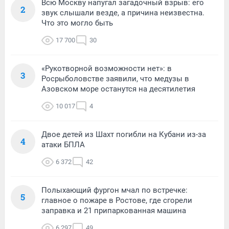
Всю Москву напугал загадочный взрыв: его
2
звук слышали везде, а причина неизвестна.
Что это могло быть
17 700
30
«Рукотворной возможности нет»: в
3
Росрыболовстве заявили, что медузы в
Азовском море останутся на десятилетия
10 017
4
Двое детей из Шахт погибли на Кубани из-за
4
атаки БПЛА
6 372
42
Полыхающий фургон мчал по встречке:
5
главное о пожаре в Ростове, где сгорели
заправка и 21 припаркованная машина
6 297
49