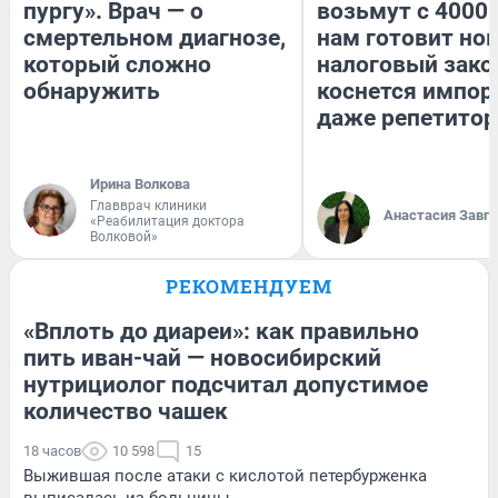
пургу». Врач — о
возьмут с 4000.
смертельном диагнозе,
нам готовит но
который сложно
налоговый зако
обнаружить
коснется импор
даже репетитор
Ирина Волкова
Главврач клиники
Анастасия Завг
«Реабилитация доктора
Волковой»
РЕКОМЕНДУЕМ
«Вплоть до диареи»: как правильно
пить иван-чай — новосибирский
нутрициолог подсчитал допустимое
количество чашек
18 часов
10 598
15
Выжившая после атаки с кислотой петербурженка