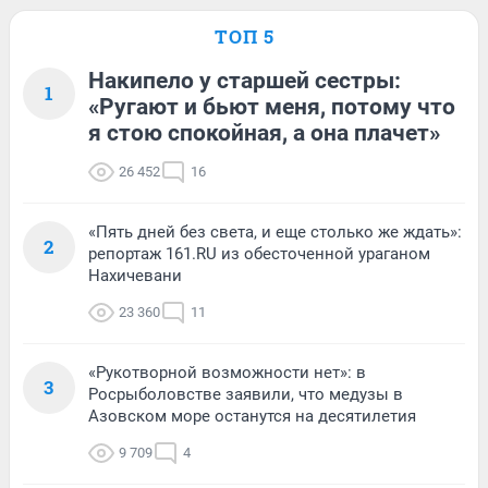
ТОП 5
Накипело у старшей сестры:
1
«Ругают и бьют меня, потому что
я стою спокойная, а она плачет»
26 452
16
«Пять дней без света, и еще столько же ждать»:
2
репортаж 161.RU из обесточенной ураганом
Нахичевани
23 360
11
«Рукотворной возможности нет»: в
3
Росрыболовстве заявили, что медузы в
Азовском море останутся на десятилетия
9 709
4