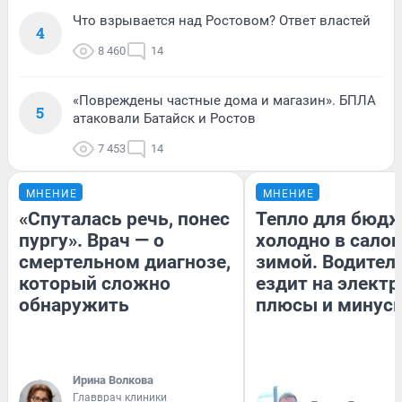
Что взрывается над Ростовом? Ответ властей
4
8 460
14
«Повреждены частные дома и магазин». БПЛА
5
атаковали Батайск и Ростов
7 453
14
МНЕНИЕ
МНЕНИЕ
«Спуталась речь, понес
Тепло для бюдж
пургу». Врач — о
холодно в сало
смертельном диагнозе,
зимой. Водитель
который сложно
ездит на электр
обнаружить
плюсы и минус
Ирина Волкова
Главврач клиники