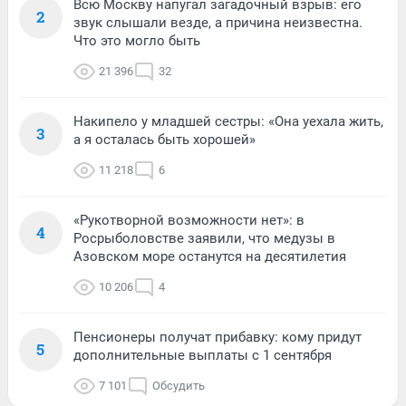
Всю Москву напугал загадочный взрыв: его
2
звук слышали везде, а причина неизвестна.
Что это могло быть
21 396
32
Накипело у младшей сестры: «Она уехала жить,
3
а я осталась быть хорошей»
11 218
6
«Рукотворной возможности нет»: в
4
Росрыболовстве заявили, что медузы в
Азовском море останутся на десятилетия
10 206
4
Пенсионеры получат прибавку: кому придут
5
дополнительные выплаты с 1 сентября
7 101
Обсудить