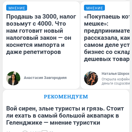
МНЕНИЕ
МНЕНИЕ
Продашь за 3000, налог
«Покупаешь кот
возьмут с 4000. Что
мешке»:
нам готовит новый
предпринимате
налоговый закон — он
рассказала, как
коснется импорта и
самом деле уст
даже репетиторов
бизнес со скла
дешевых товар
Наталья Шорохо
Анастасия Завгородняя
Открыла кофейну
деньги соцразви
РЕКОМЕНДУЕМ
Вой сирен, злые туристы и грязь. Стоит
ли ехать в самый большой аквапарк в
Геленджике — мнение туристки