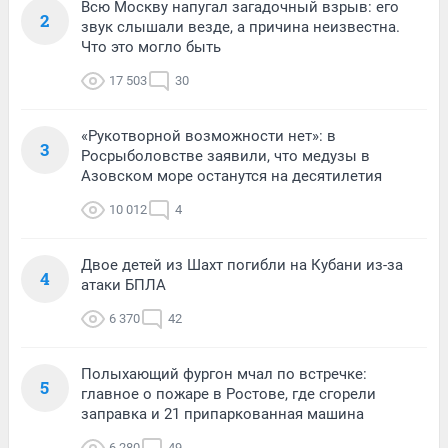
Всю Москву напугал загадочный взрыв: его
2
звук слышали везде, а причина неизвестна.
Что это могло быть
17 503
30
«Рукотворной возможности нет»: в
3
Росрыболовстве заявили, что медузы в
Азовском море останутся на десятилетия
10 012
4
Двое детей из Шахт погибли на Кубани из-за
4
атаки БПЛА
6 370
42
Полыхающий фургон мчал по встречке:
5
главное о пожаре в Ростове, где сгорели
заправка и 21 припаркованная машина
6 280
49