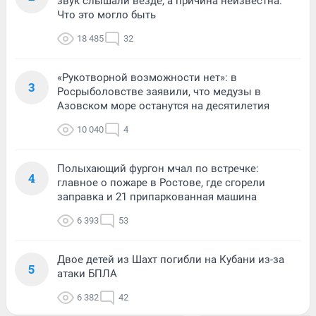
звук слышали везде, а причина неизвестна.
Что это могло быть
18 485
32
«Рукотворной возможности нет»: в
3
Росрыболовстве заявили, что медузы в
Азовском море останутся на десятилетия
10 040
4
Полыхающий фургон мчал по встречке:
4
главное о пожаре в Ростове, где сгорели
заправка и 21 припаркованная машина
6 393
53
Двое детей из Шахт погибли на Кубани из-за
5
атаки БПЛА
6 382
42