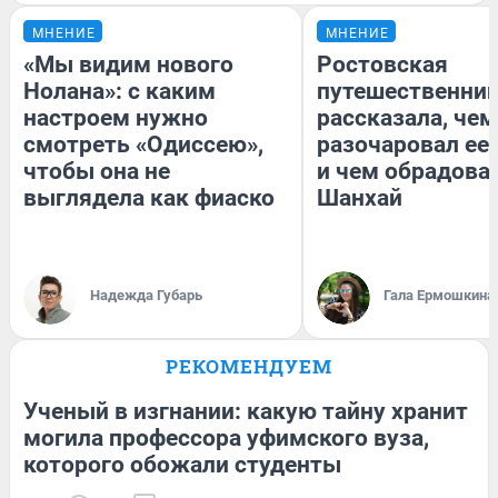
МНЕНИЕ
МНЕНИЕ
«Мы видим нового
Ростовская
Нолана»: с каким
путешественни
настроем нужно
рассказала, чем
смотреть «Одиссею»,
разочаровал ее
чтобы она не
и чем обрадова
выглядела как фиаско
Шанхай
Надежда Губарь
Гала Ермошкина
РЕКОМЕНДУЕМ
Ученый в изгнании: какую тайну хранит
могила профессора уфимского вуза,
которого обожали студенты