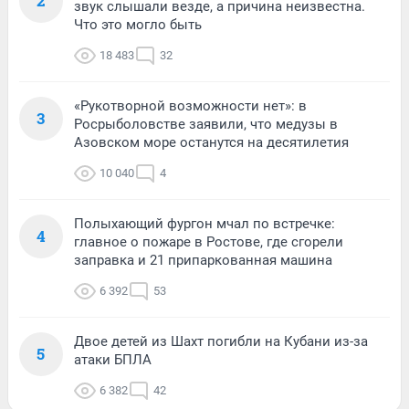
2
звук слышали везде, а причина неизвестна.
Что это могло быть
18 483
32
«Рукотворной возможности нет»: в
3
Росрыболовстве заявили, что медузы в
Азовском море останутся на десятилетия
10 040
4
Полыхающий фургон мчал по встречке:
4
главное о пожаре в Ростове, где сгорели
заправка и 21 припаркованная машина
6 392
53
Двое детей из Шахт погибли на Кубани из-за
5
атаки БПЛА
6 382
42