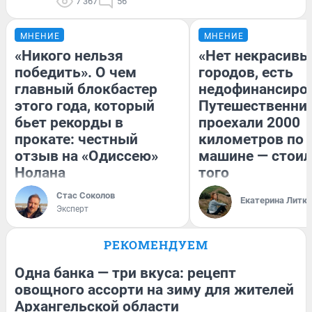
7 367
56
МНЕНИЕ
МНЕНИЕ
«Никого нельзя
«Нет некрасивы
победить». О чем
городов, есть
главный блокбастер
недофинансиро
этого года, который
Путешественни
бьет рекорды в
проехали 2000
прокате: честный
километров по 
отзыв на «Одиссею»
машине — стоил
Нолана
того
Стас Соколов
Екатерина Литк
Эксперт
РЕКОМЕНДУЕМ
Одна банка — три вкуса: рецепт
овощного ассорти на зиму для жителей
Архангельской области