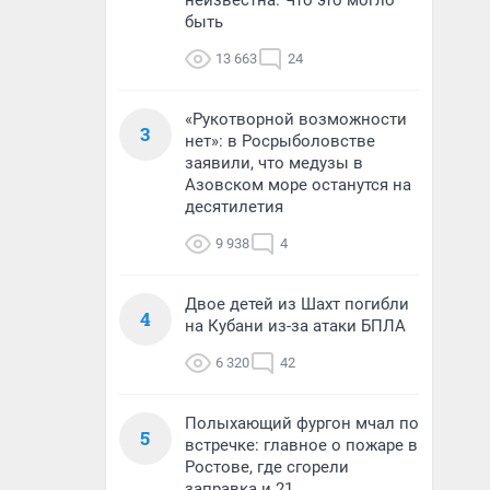
неизвестна. Что это могло
быть
13 663
24
«Рукотворной возможности
3
нет»: в Росрыболовстве
заявили, что медузы в
Азовском море останутся на
десятилетия
9 938
4
Двое детей из Шахт погибли
4
на Кубани из-за атаки БПЛА
6 320
42
Полыхающий фургон мчал по
5
встречке: главное о пожаре в
Ростове, где сгорели
заправка и 21