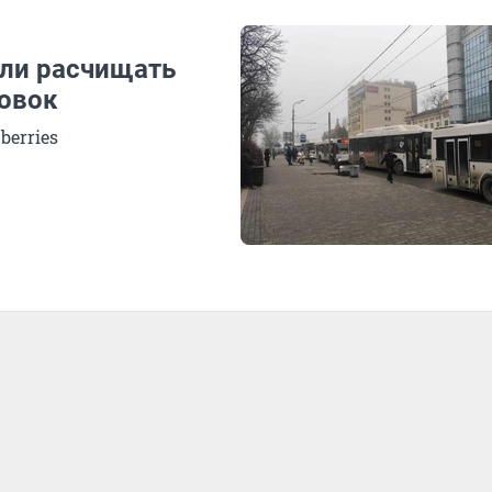
али расчищать
новок
erries