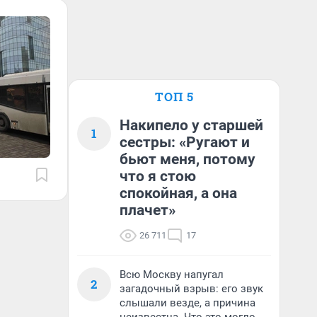
ТОП 5
Накипело у старшей
1
сестры: «Ругают и
бьют меня, потому
что я стою
спокойная, а она
плачет»
26 711
17
Всю Москву напугал
2
загадочный взрыв: его звук
слышали везде, а причина