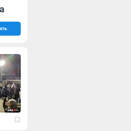
а
ить