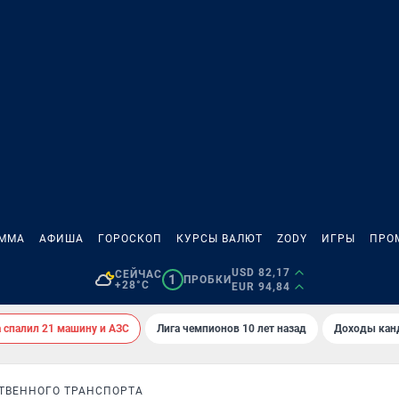
АММА
АФИША
ГОРОСКОП
КУРСЫ ВАЛЮТ
ZODY
ИГРЫ
ПРО
USD 82,17
СЕЙЧАС
1
ПРОБКИ
+28°C
EUR 94,84
спалил 21 машину и АЗС
Лига чемпионов 10 лет назад
Доходы кан
ТВЕННОГО ТРАНСПОРТА