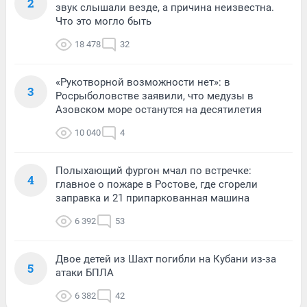
2
звук слышали везде, а причина неизвестна.
Что это могло быть
18 478
32
«Рукотворной возможности нет»: в
3
Росрыболовстве заявили, что медузы в
Азовском море останутся на десятилетия
10 040
4
Полыхающий фургон мчал по встречке:
4
главное о пожаре в Ростове, где сгорели
заправка и 21 припаркованная машина
6 392
53
Двое детей из Шахт погибли на Кубани из-за
5
атаки БПЛА
6 382
42