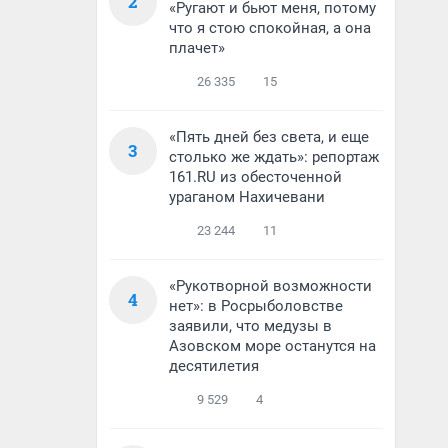
2
«Ругают и бьют меня, потому
что я стою спокойная, а она
плачет»
26 335
15
«Пять дней без света, и еще
3
столько же ждать»: репортаж
161.RU из обесточенной
ураганом Нахичевани
23 244
11
«Рукотворной возможности
4
нет»: в Росрыболовстве
заявили, что медузы в
Азовском море останутся на
десятилетия
9 529
4