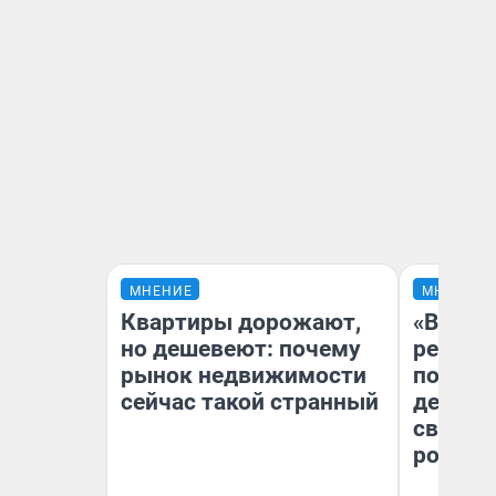
МНЕНИЕ
МНЕНИЕ
Квартиры дорожают,
«Ветер
но дешевеют: почему
регист
рынок недвижимости
подиум
сейчас такой странный
деревь
свадьб
ростов