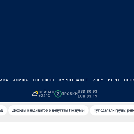
АММА
АФИША
ГОРОСКОП
КУРСЫ ВАЛЮТ
ZODY
ИГРЫ
ПРО
USD 80,93
СЕЙЧАС
2
ПРОБКИ
+24°C
EUR 93,19
ад
Доходы кандидатов в депутаты Госдумы
Тут сделали грудь: реп