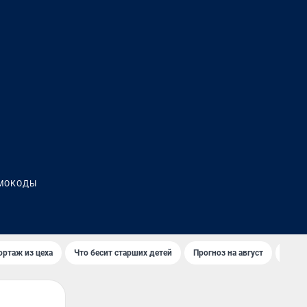
МОКОДЫ
ортаж из цеха
Что бесит старших детей
Прогноз на август
Взры