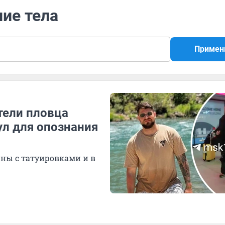
ние тела
Примен
тели пловца
ул для опознания
ны с татуировками и в