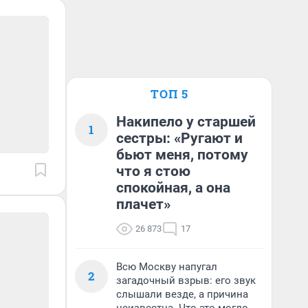
ТОП 5
Накипело у старшей
1
сестры: «Ругают и
бьют меня, потому
что я стою
спокойная, а она
плачет»
26 873
17
Всю Москву напугал
2
загадочный взрыв: его звук
слышали везде, а причина