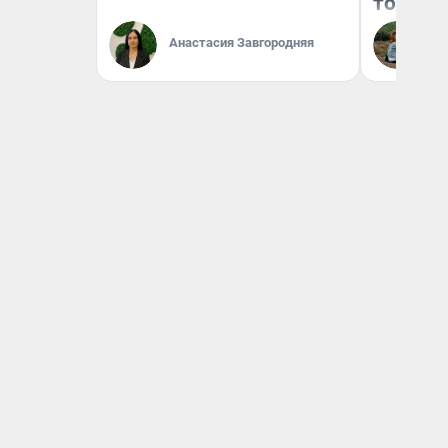
того
Анастасия Завгородняя
Ек