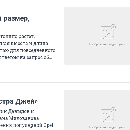
 размер,
тоянно растет.
ная высота и длина
стью для повседневного
ответом на запрос об
стра Джей»
гий Давыдов и
тлана Милованова
ления популярной Opel