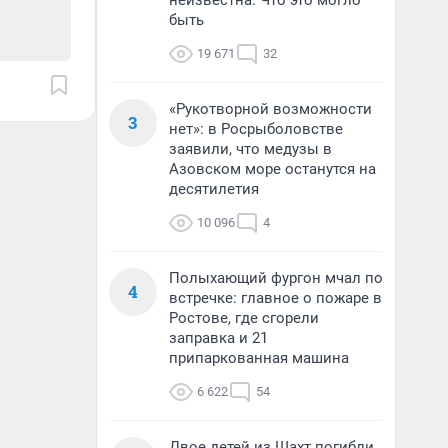
неизвестна. Что это могло
быть
19 671
32
«Рукотворной возможности
3
нет»: в Росрыболовстве
заявили, что медузы в
Азовском море останутся на
десятилетия
10 096
4
Полыхающий фургон мчал по
4
встречке: главное о пожаре в
Ростове, где сгорели
заправка и 21
припаркованная машина
6 622
54
Двое детей из Шахт погибли