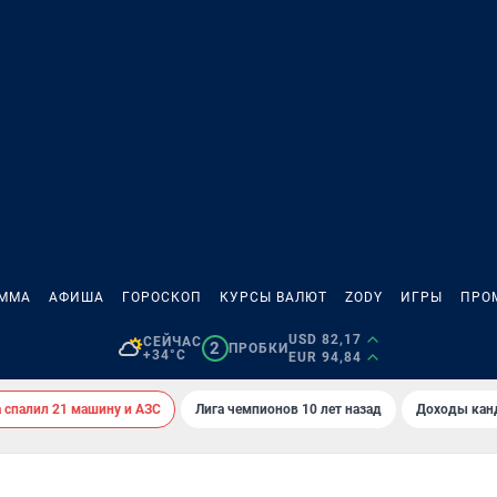
АММА
АФИША
ГОРОСКОП
КУРСЫ ВАЛЮТ
ZODY
ИГРЫ
ПРО
USD 82,17
СЕЙЧАС
2
ПРОБКИ
+34°C
EUR 94,84
спалил 21 машину и АЗС
Лига чемпионов 10 лет назад
Доходы кан