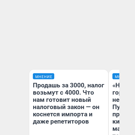
МНЕНИЕ
МНЕНИЕ
Продашь за 3000, налог
«Нет н
возьмут с 4000. Что
городов
нам готовит новый
недофи
налоговый закон — он
Путеше
коснется импорта и
проеха
даже репетиторов
киломе
машине