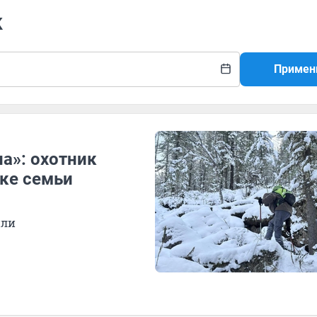
к
Примен
на»: охотник
ке семьи
или