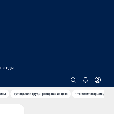
МОКОДЫ
думы
Тут сделали грудь: репортаж из цеха
Что бесит старших детей