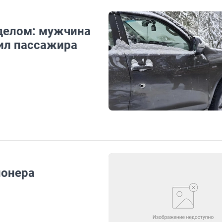
делом: мужчина
бил пассажира
ионера