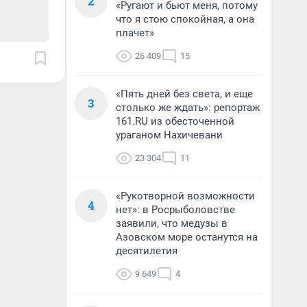
2
«Ругают и бьют меня, потому
что я стою спокойная, а она
плачет»
26 409
15
«Пять дней без света, и еще
3
столько же ждать»: репортаж
161.RU из обесточенной
ураганом Нахичевани
23 304
11
«Рукотворной возможности
4
нет»: в Росрыболовстве
заявили, что медузы в
Азовском море останутся на
десятилетия
9 649
4