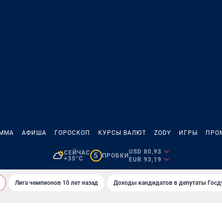
АММА
АФИША
ГОРОСКОП
КУРСЫ ВАЛЮТ
ZODY
ИГРЫ
ПРО
USD 80,93
СЕЙЧАС
5
ПРОБКИ
+35°C
EUR 93,19
Лига чемпионов 10 лет назад
Доходы кандидатов в депутаты Гос