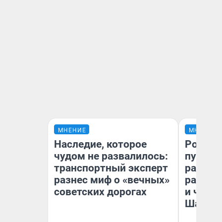
МНЕНИЕ
МНЕНИЕ
Наследие, которое
Ростов
чудом не развалилось:
путеше
транспортный эксперт
расска
разнес миф о «вечных»
разоча
советских дорогах
и чем 
Шанха