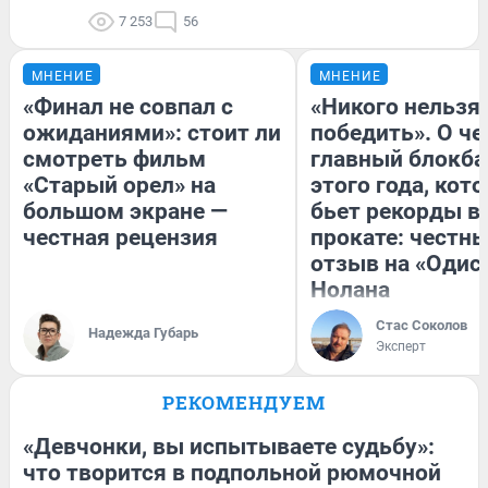
7 253
56
МНЕНИЕ
МНЕНИЕ
«Финал не совпал с
«Никого нельзя
ожиданиями»: стоит ли
победить». О ч
смотреть фильм
главный блокба
«Старый орел» на
этого года, кот
большом экране —
бьет рекорды в
честная рецензия
прокате: честн
отзыв на «Одис
Нолана
Стас Соколов
Надежда Губарь
Эксперт
РЕКОМЕНДУЕМ
«Девчонки, вы испытываете судьбу»:
что творится в подпольной рюмочной