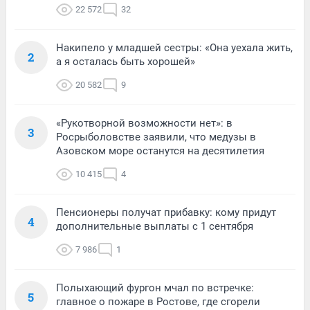
22 572
32
Накипело у младшей сестры: «Она уехала жить,
2
а я осталась быть хорошей»
20 582
9
«Рукотворной возможности нет»: в
3
Росрыболовстве заявили, что медузы в
Азовском море останутся на десятилетия
10 415
4
Пенсионеры получат прибавку: кому придут
4
дополнительные выплаты с 1 сентября
7 986
1
Полыхающий фургон мчал по встречке:
5
главное о пожаре в Ростове, где сгорели