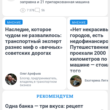
заправка и 21 припаркованная машина
7 378
56
МНЕНИЕ
МНЕНИЕ
Наследие, которое
«Нет некрасивы
чудом не развалилось:
городов, есть
транспортный эксперт
недофинансиро
разнес миф о «вечных»
Путешественни
советских дорогах
проехали 2000
километров по 
машине — стоил
того
Олег Арефьев
Блогер, предприниматель,
Екатерина Литк
владелец в транспортном
бизнесе
РЕКОМЕНДУЕМ
Одна банка — три вкуса: рецепт