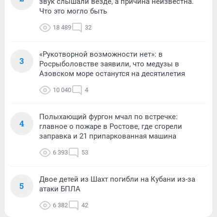
звук слышали везде, а причина неизвестна.
Что это могло быть
18 489
32
«Рукотворной возможности нет»: в
3
Росрыболовстве заявили, что медузы в
Азовском море останутся на десятилетия
10 040
4
Полыхающий фургон мчал по встречке:
4
главное о пожаре в Ростове, где сгорели
заправка и 21 припаркованная машина
6 393
53
Двое детей из Шахт погибли на Кубани из-за
5
атаки БПЛА
6 382
42