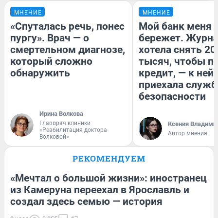
МНЕНИЕ
МНЕНИЕ
«Спуталась речь, понес
Мой банк меня
пургу». Врач — о
бережет. Журн
смертельном диагнозе,
хотела снять 20
который сложно
тысяч, чтобы п
обнаружить
кредит, — к ней
приехала служб
безопасности
Ирина Волкова
Главврач клиники
Ксения Владими
«Реабилитация доктора
Автор мнения
Волковой»
РЕКОМЕНДУЕМ
«Мечтал о большой жизни»: иностранец
из Камеруна переехал в Ярославль и
создал здесь семью — история