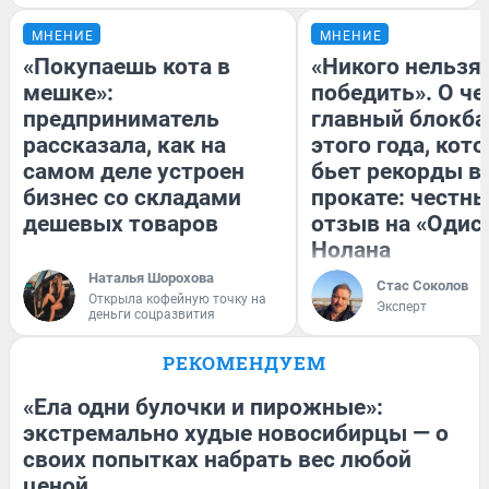
МНЕНИЕ
МНЕНИЕ
«Покупаешь кота в
«Никого нельзя
мешке»:
победить». О ч
предприниматель
главный блокба
рассказала, как на
этого года, кот
самом деле устроен
бьет рекорды в
бизнес со складами
прокате: честн
дешевых товаров
отзыв на «Одис
Нолана
Наталья Шорохова
Стас Соколов
Открыла кофейную точку на
Эксперт
деньги соцразвития
РЕКОМЕНДУЕМ
«Ела одни булочки и пирожные»:
экстремально худые новосибирцы — о
своих попытках набрать вес любой
ценой