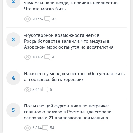
2
звук слышали везде, а причина неизвестна.
Что это могло быть
20 557
32
«Рукотворной возможности нет»: в
3
Росрыболовстве заявили, что медузы в
Азовском море останутся на десятилетия
10 164
4
Накипело у младшей сестры: «Она уехала жить,
4
а я осталась быть хорошей»
8 645
5
Полыхающий фургон мчал по встречке:
5
главное о пожаре в Ростове, где сгорели
заправка и 21 припаркованная машина
6 814
54