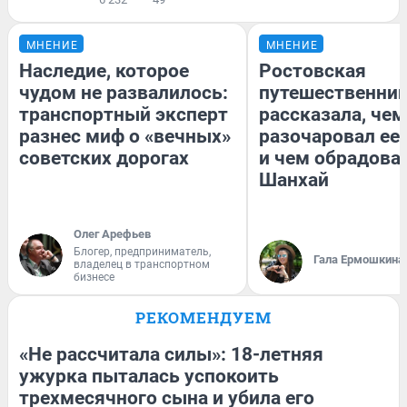
МНЕНИЕ
МНЕНИЕ
Наследие, которое
Ростовская
чудом не развалилось:
путешественни
транспортный эксперт
рассказала, чем
разнес миф о «вечных»
разочаровал ее
советских дорогах
и чем обрадова
Шанхай
Олег Арефьев
Блогер, предприниматель,
Гала Ермошкина
владелец в транспортном
бизнесе
РЕКОМЕНДУЕМ
«Не рассчитала силы»: 18-летняя
ужурка пыталась успокоить
трехмесячного сына и убила его