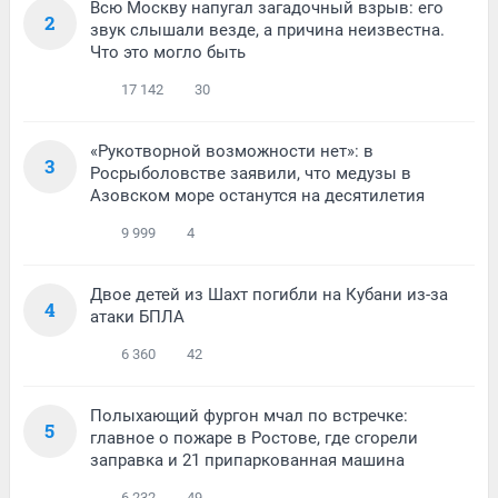
Всю Москву напугал загадочный взрыв: его
2
звук слышали везде, а причина неизвестна.
Что это могло быть
17 142
30
«Рукотворной возможности нет»: в
3
Росрыболовстве заявили, что медузы в
Азовском море останутся на десятилетия
9 999
4
Двое детей из Шахт погибли на Кубани из-за
4
атаки БПЛА
6 360
42
Полыхающий фургон мчал по встречке:
5
главное о пожаре в Ростове, где сгорели
заправка и 21 припаркованная машина
6 232
49