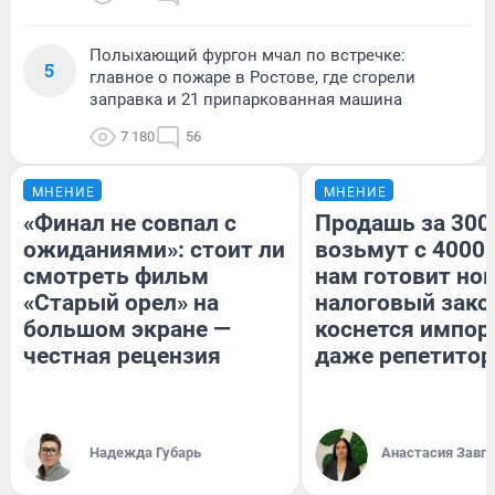
Полыхающий фургон мчал по встречке:
5
главное о пожаре в Ростове, где сгорели
заправка и 21 припаркованная машина
7 180
56
МНЕНИЕ
МНЕНИЕ
«Финал не совпал с
Продашь за 3000
ожиданиями»: стоит ли
возьмут с 4000.
смотреть фильм
нам готовит но
«Старый орел» на
налоговый зако
большом экране —
коснется импор
честная рецензия
даже репетитор
Надежда Губарь
Анастасия Завг