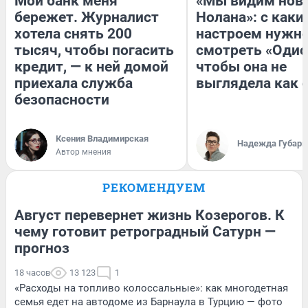
Мой банк меня
«Мы видим нов
бережет. Журналист
Нолана»: с каки
хотела снять 200
настроем нужн
тысяч, чтобы погасить
смотреть «Одис
кредит, — к ней домой
чтобы она не
приехала служба
выглядела как 
безопасности
Ксения Владимирская
Надежда Губарь
Автор мнения
РЕКОМЕНДУЕМ
Август перевернет жизнь Козерогов. К
чему готовит ретроградный Сатурн —
прогноз
18 часов
13 123
1
«Расходы на топливо колоссальные»: как многодетная
семья едет на автодоме из Барнаула в Турцию — фото