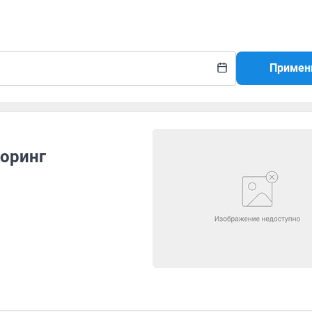
Примен
торинг