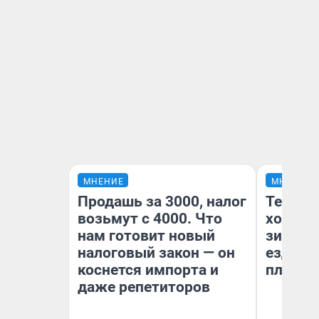
МНЕНИЕ
МНЕНИЕ
Продашь за 3000, налог
Тепло 
возьмут с 4000. Что
холодн
нам готовит новый
зимой.
налоговый закон — он
ездит н
коснется импорта и
плюсы 
даже репетиторов