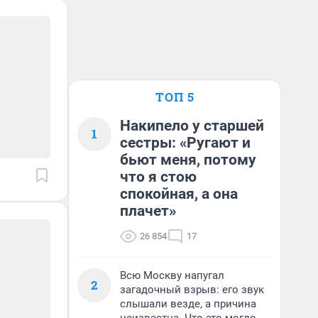
ТОП 5
Накипело у старшей
1
сестры: «Ругают и
бьют меня, потому
что я стою
спокойная, а она
плачет»
26 854
17
Всю Москву напугал
2
загадочный взрыв: его звук
слышали везде, а причина