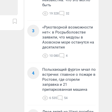
неизвестна. Что это могло
быть
19 328
32
«Рукотворной возможности
3
нет»: в Росрыболовстве
заявили, что медузы в
Азовском море останутся на
десятилетия
10 080
4
Полыхающий фургон мчал по
4
встречке: главное о пожаре в
Ростове, где сгорели
заправка и 21
припаркованная машина
6 535
54
Двое детей из Шахт погибли