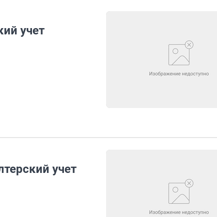
кий учет
лтерский учет