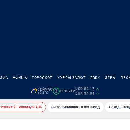
АММА
АФИША
ГОРОСКОП
КУРСЫ ВАЛЮТ
ZODY
ИГРЫ
ПРО
USD 82,17
СЕЙЧАС
3
ПРОБКИ
+34°C
EUR 94,84
спалил 21 машину и АЗС
Лига чемпионов 10 лет назад
Доходы кан