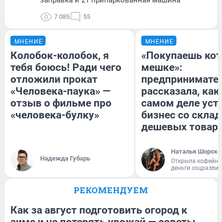
7 085
55
МНЕНИЕ
МНЕНИЕ
Колобок-колобок, я
«Покупаешь кот
тебя боюсь! Ради чего
мешке»:
отложили прокат
предпринимате
«Человека-паука» —
рассказала, как
отзыв о фильме про
самом деле уст
«человека-булку»
бизнес со скла
дешевых товар
Наталья Шорохо
Надежда Губарь
Открыла кофейну
деньги соцразви
РЕКОМЕНДУЕМ
Как за август подготовить огород к
зиме и не потерять урожай — советы