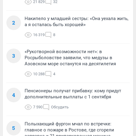
21 829
32
Накипело у младшей сестры: «Она уехала жить,
2
а я осталась быть хорошей»
16 319
8
«Рукотворной возможности нет»: в
3
Росрыболовстве заявили, что медузы в
Азовском море останутся на десятилетия
10 288
4
Пенсионеры получат прибавку: кому придут
4
дополнительные выплаты с 1 сентября
7 590
Обсудить
Полыхающий фургон мчал по встречке:
5
главное о пожаре в Ростове, где сгорели
заправка и 21 припаркованная машина