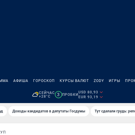
АММА
АФИША
ГОРОСКОП
КУРСЫ ВАЛЮТ
ZODY
ИГРЫ
ПРО
USD 80,93
СЕЙЧАС
3
ПРОБКИ
+28°C
EUR 93,19
ад
Доходы кандидатов в депутаты Госдумы
Тут сделали грудь: реп
РУП