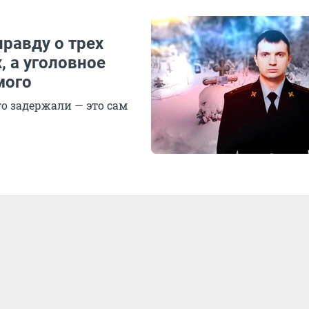
равду о трех
, а уголовное
мого
го задержали — это сам