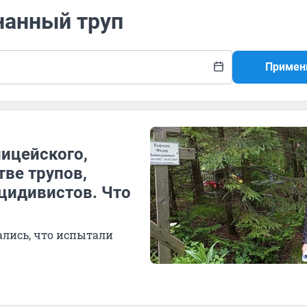
нанный труп
Примен
лицейского,
ве трупов,
цидивистов. Что
лись, что испытали