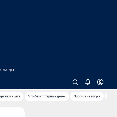
МОКОДЫ
ортаж из цеха
Что бесит старших детей
Прогноз на август
Взры