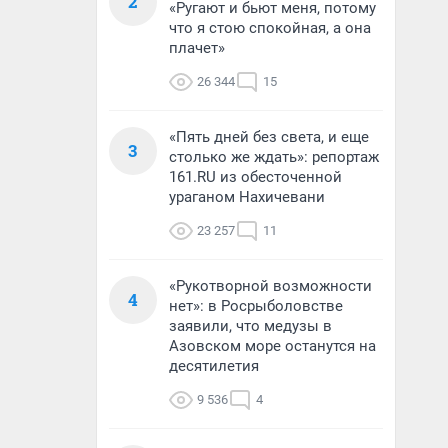
2
«Ругают и бьют меня, потому
что я стою спокойная, а она
плачет»
26 344
15
«Пять дней без света, и еще
3
столько же ждать»: репортаж
161.RU из обесточенной
ураганом Нахичевани
23 257
11
«Рукотворной возможности
4
нет»: в Росрыболовстве
заявили, что медузы в
Азовском море останутся на
десятилетия
9 536
4