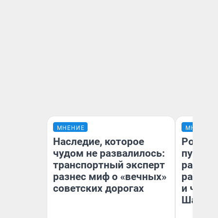
МНЕНИЕ
МНЕНИЕ
Наследие, которое
Ростов
чудом не развалилось:
путеше
транспортный эксперт
расска
разнес миф о «вечных»
разоча
советских дорогах
и чем 
Шанха