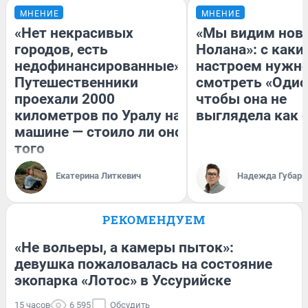
МНЕНИЕ
МНЕНИЕ
«Нет некрасивых
«Мы видим нов
городов, есть
Нолана»: с каки
недофинансированные».
настроем нужн
Путешественники
смотреть «Одис
проехали 2000
чтобы она не
километров по Уралу на
выглядела как 
машине — стоило ли оно
того
Екатерина Литкевич
Надежда Губарь
РЕКОМЕНДУЕМ
«Не вольеры, а камеры пыток»:
девушка пожаловалась на состояние
экопарка «Лотос» в Уссурийске
15 часов
6 595
Обсудить