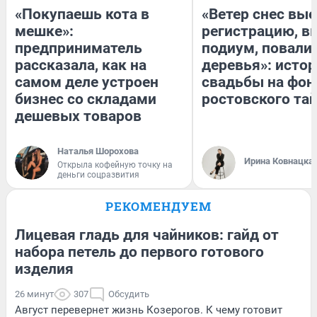
«Покупаешь кота в
«Ветер снес вы
мешке»:
регистрацию, 
предприниматель
подиум, повали
рассказала, как на
деревья»: исто
самом деле устроен
свадьбы на фон
бизнес со складами
ростовского та
дешевых товаров
Наталья Шорохова
Ирина Ковнацка
Открыла кофейную точку на
деньги соцразвития
РЕКОМЕНДУЕМ
Лицевая гладь для чайников: гайд от
набора петель до первого готового
изделия
26 минут
307
Обсудить
Август перевернет жизнь Козерогов. К чему готовит