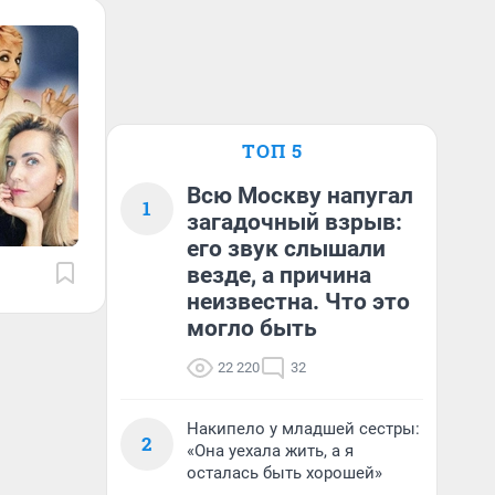
ТОП 5
Всю Москву напугал
1
загадочный взрыв:
его звук слышали
везде, а причина
неизвестна. Что это
могло быть
22 220
32
Накипело у младшей сестры:
2
«Она уехала жить, а я
осталась быть хорошей»