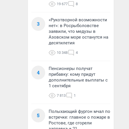
19 677
8
«Рукотворной возможности
3
нет»: в Росрыболовстве
заявили, что медузы в
Азовском море останутся на
десятилетия
10 348
4
Пенсионеры получат
4
прибавку: кому придут
дополнительные выплаты с
1 сентября
7 813
1
Полыхающий фургон мчал по
5
встречке: главное о пожаре в
Ростове, где сгорели
заправка и 21