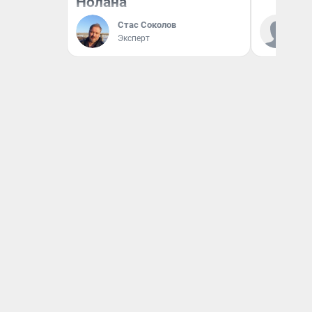
Нолана
Ал
Стас Соколов
за
Эксперт
ре