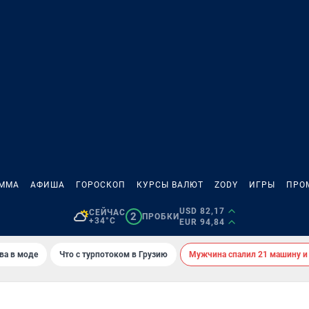
АММА
АФИША
ГОРОСКОП
КУРСЫ ВАЛЮТ
ZODY
ИГРЫ
ПРО
USD 82,17
СЕЙЧАС
2
ПРОБКИ
+34°C
EUR 94,84
ва в моде
Что с турпотоком в Грузию
Мужчина спалил 21 машину и