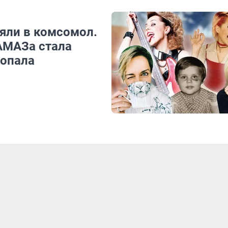
яли в комсомол.
КАМАЗа стала
ропала