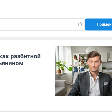
Примен
как разбитной
ьянином