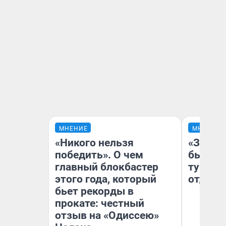
МНЕНИЕ
МНЕНИЕ
«Никого нельзя
«За не
победить». О чем
были с
главный блокбастер
турист
этого года, который
отдыхе
бьет рекорды в
прокате: честный
отзыв на «Одиссею»