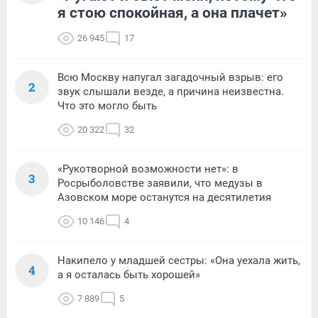
я стою спокойная, а она плачет»
26 945
17
Всю Москву напугал загадочный взрыв: его
2
звук слышали везде, а причина неизвестна.
Что это могло быть
20 322
32
«Рукотворной возможности нет»: в
3
Росрыболовстве заявили, что медузы в
Азовском море останутся на десятилетия
10 146
4
Накипело у младшей сестры: «Она уехала жить,
4
а я осталась быть хорошей»
7 889
5