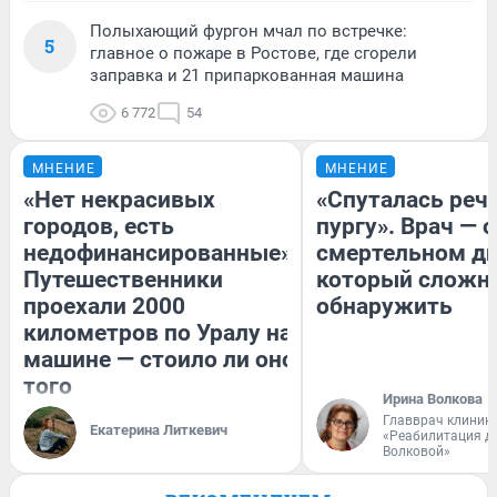
Полыхающий фургон мчал по встречке:
5
главное о пожаре в Ростове, где сгорели
заправка и 21 припаркованная машина
6 772
54
МНЕНИЕ
МНЕНИЕ
«Нет некрасивых
«Спуталась речь
городов, есть
пургу». Врач — о
недофинансированные».
смертельном ди
Путешественники
который сложн
проехали 2000
обнаружить
километров по Уралу на
машине — стоило ли оно
того
Ирина Волкова
Главврач клиник
Екатерина Литкевич
«Реабилитация д
Волковой»