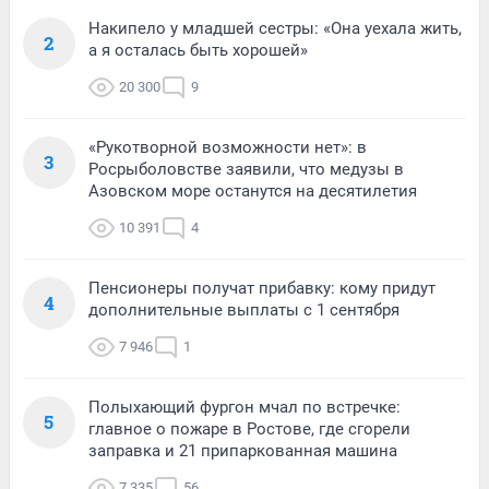
Накипело у младшей сестры: «Она уехала жить,
2
а я осталась быть хорошей»
20 300
9
«Рукотворной возможности нет»: в
3
Росрыболовстве заявили, что медузы в
Азовском море останутся на десятилетия
10 391
4
Пенсионеры получат прибавку: кому придут
4
дополнительные выплаты с 1 сентября
7 946
1
Полыхающий фургон мчал по встречке:
5
главное о пожаре в Ростове, где сгорели
заправка и 21 припаркованная машина
7 335
56