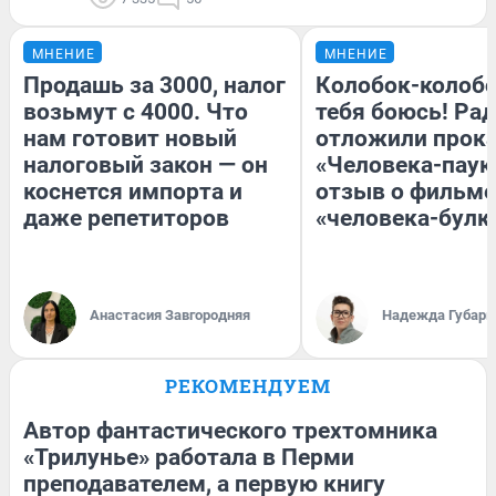
МНЕНИЕ
МНЕНИЕ
Продашь за 3000, налог
Колобок-колобо
возьмут с 4000. Что
тебя боюсь! Рад
нам готовит новый
отложили прок
налоговый закон — он
«Человека-паук
коснется импорта и
отзыв о фильме
даже репетиторов
«человека-булк
Анастасия Завгородняя
Надежда Губарь
РЕКОМЕНДУЕМ
Автор фантастического трехтомника
«Трилунье» работала в Перми
преподавателем, а первую книгу