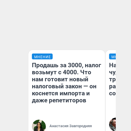
МНЕНИЕ
МНЕНИЕ
Продашь за 3000, налог
Наслед
возьмут с 4000. Что
чудом 
нам готовит новый
трансп
налоговый закон — он
разнес
коснется импорта и
советс
даже репетиторов
Ол
Бл
Анастасия Завгородняя
вл