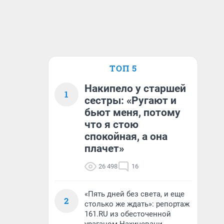
ТОП 5
Накипело у старшей
1
сестры: «Ругают и
бьют меня, потому
что я стою
спокойная, а она
плачет»
26 498
16
«Пять дней без света, и еще
2
столько же ждать»: репортаж
161.RU из обесточенной