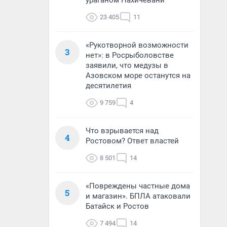
ураганом Нахичевани
23 405
11
«Рукотворной возможности
3
нет»: в Росрыболовстве
заявили, что медузы в
Азовском море останутся на
десятилетия
9 759
4
Что взрывается над
4
Ростовом? Ответ властей
8 501
14
«Повреждены частные дома
5
и магазин». БПЛА атаковали
Батайск и Ростов
7 494
14