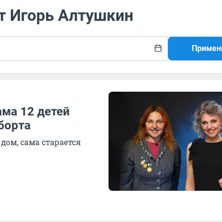
т Игорь Алтушкин
Примен
ама 12 детей
борта
дом, сама старается