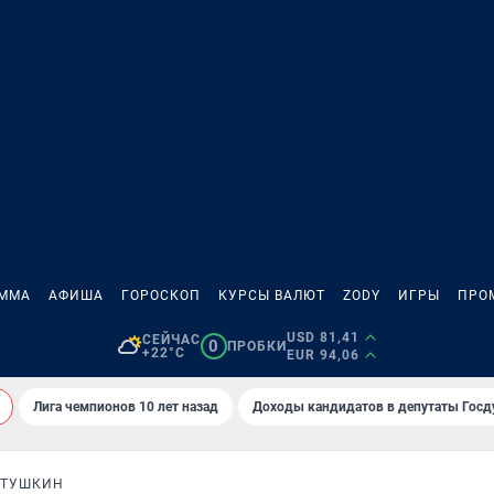
АММА
АФИША
ГОРОСКОП
КУРСЫ ВАЛЮТ
ZODY
ИГРЫ
ПРО
USD 81,41
СЕЙЧАС
0
ПРОБКИ
+22°C
EUR 94,06
Лига чемпионов 10 лет назад
Доходы кандидатов в депутаты Гос
ЛТУШКИН