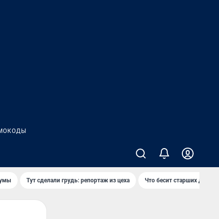
МОКОДЫ
думы
Тут сделали грудь: репортаж из цеха
Что бесит старших детей