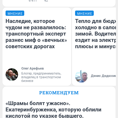
6 411
42
МНЕНИЕ
МНЕНИЕ
Наследие, которое
Тепло для бюдж
чудом не развалилось:
холодно в сало
транспортный эксперт
зимой. Водитель
разнес миф о «вечных»
ездит на электр
советских дорогах
плюсы и минус
Олег Арефьев
Блогер, предприниматель,
Денис Дедюхин
владелец в транспортном
бизнесе
РЕКОМЕНДУЕМ
«Шрамы болят ужасно».
Екатеринбурженка, которую облили
кислотой по указке бывшего,