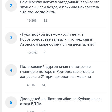
Всю Москву напугал загадочный взрыв: его
2
звук слышали везде, а причина неизвестна.
Что это могло быть
19 203
32
«Рукотворной возможности нет»: в
3
Росрыболовстве заявили, что медузы в
Азовском море останутся на десятилетия
10 075
4
Полыхающий фургон мчал по встречке:
4
главное о пожаре в Ростове, где сгорели
заправка и 21 припаркованная машина
6 515
54
Двое детей из Шахт погибли на Кубани из-за
5
атаки БПЛА