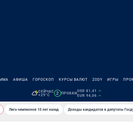
АММА
АФИША
ГОРОСКОП
КУРСЫ ВАЛЮТ
ZODY
ИГРЫ
ПРО
USD 81,41
СЕЙЧАС
2
ПРОБКИ
+29°C
EUR 94,06
Лига чемпионов 10 лет назад
Доходы кандидатов в депутаты Гос