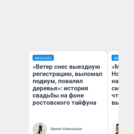
МНЕНИЕ
МНЕНИЕ
«Ветер снес выездную
«Мы ви
регистрацию, выломал
Нолана
подиум, повалил
настро
деревья»: история
смотре
свадьбы на фоне
чтобы 
ростовского тайфуна
выгляд
Ирина Ковнацкая
На