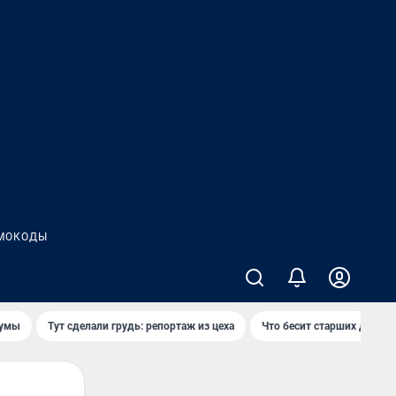
МОКОДЫ
думы
Тут сделали грудь: репортаж из цеха
Что бесит старших детей