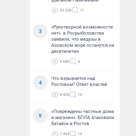
ураганом Нахичевани
23 338
11
«Рукотворной возможности
3
нет»: в Росрыболовстве
заявили, что медузы в
Азовском море останутся на
десятилетия
9 680
4
Что взрывается над
4
Ростовом? Ответ властей
8 426
14
«Повреждены частные дома
5
и магазин». БПЛА атаковали
Батайск и Ростов
7 434
14