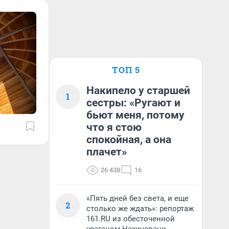
ТОП 5
Накипело у старшей
1
сестры: «Ругают и
бьют меня, потому
что я стою
спокойная, а она
плачет»
26 438
16
«Пять дней без света, и еще
2
столько же ждать»: репортаж
161.RU из обесточенной