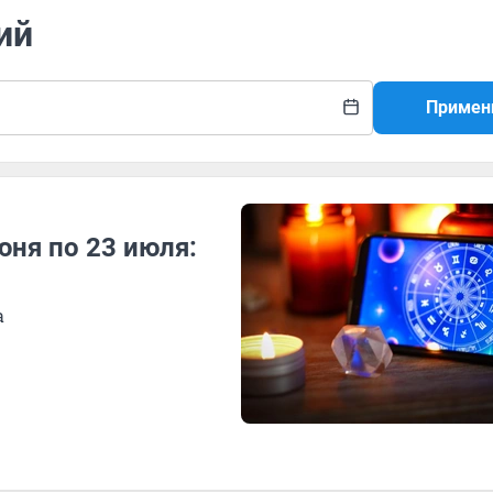
ий
Примен
ня по 23 июля:
а