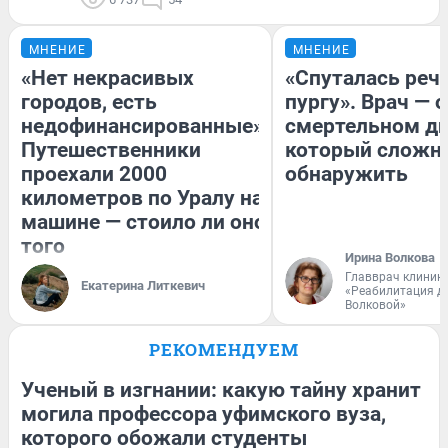
МНЕНИЕ
МНЕНИЕ
«Нет некрасивых
«Спуталась речь
городов, есть
пургу». Врач — о
недофинансированные».
смертельном ди
Путешественники
который сложн
проехали 2000
обнаружить
километров по Уралу на
машине — стоило ли оно
того
Ирина Волкова
Главврач клиник
Екатерина Литкевич
«Реабилитация д
Волковой»
РЕКОМЕНДУЕМ
Ученый в изгнании: какую тайну хранит
могила профессора уфимского вуза,
которого обожали студенты