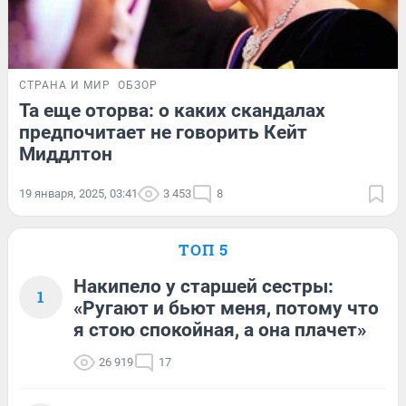
СТРАНА И МИР
ОБЗОР
Та еще оторва: о каких скандалах
предпочитает не говорить Кейт
Миддлтон
19 января, 2025, 03:41
3 453
8
ТОП 5
Накипело у старшей сестры:
1
«Ругают и бьют меня, потому что
я стою спокойная, а она плачет»
26 919
17