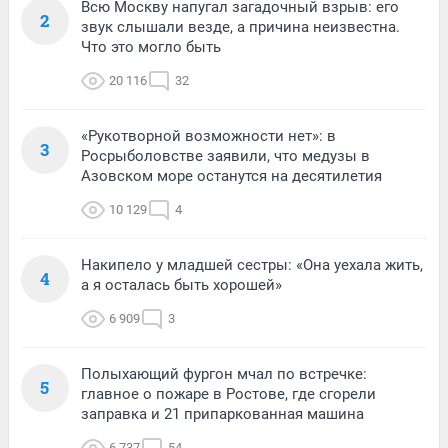
Всю Москву напугал загадочный взрыв: его
2
звук слышали везде, а причина неизвестна.
Что это могло быть
20 116
32
«Рукотворной возможности нет»: в
3
Росрыболовстве заявили, что медузы в
Азовском море останутся на десятилетия
10 129
4
Накипело у младшей сестры: «Она уехала жить,
4
а я осталась быть хорошей»
6 909
3
Полыхающий фургон мчал по встречке:
5
главное о пожаре в Ростове, где сгорели
заправка и 21 припаркованная машина
6 737
54