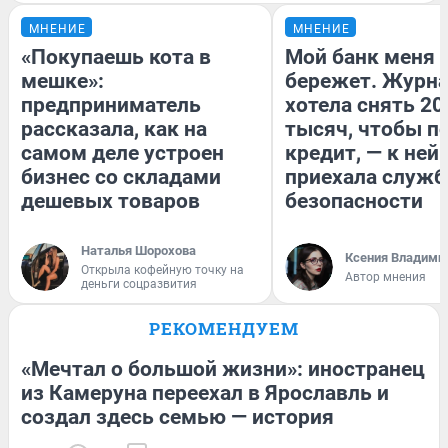
МНЕНИЕ
МНЕНИЕ
«Покупаешь кота в
Мой банк меня
мешке»:
бережет. Журн
предприниматель
хотела снять 20
рассказала, как на
тысяч, чтобы п
самом деле устроен
кредит, — к ней
бизнес со складами
приехала служб
дешевых товаров
безопасности
Наталья Шорохова
Ксения Владими
Открыла кофейную точку на
Автор мнения
деньги соцразвития
РЕКОМЕНДУЕМ
«Мечтал о большой жизни»: иностранец
из Камеруна переехал в Ярославль и
создал здесь семью — история