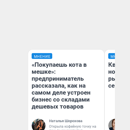
МНЕНИЕ
МНЕНИЕ
«Покупаешь кота в
Кварти
мешке»:
но деш
предприниматель
рынок 
рассказала, как на
сейчас
самом деле устроен
бизнес со складами
дешевых товаров
Наталья Шорохова
Ек
Открыла кофейную точку на
ди