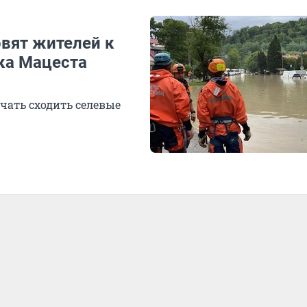
овят жителей к
ка Мацеста
ачать сходить селевые