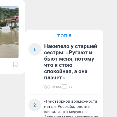
ТОП 5
Накипело у старшей
1
сестры: «Ругают и
бьют меня, потому
что я стою
спокойная, а она
плачет»
26 664
17
«Рукотворной возможности
2
нет»: в Росрыболовстве
заявили, что медузы в