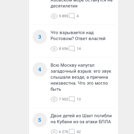
Азовском море останутся на
десятилетия
9 895
4
Что взрывается над
3
Ростовом? Ответ властей
8 656
14
Всю Москву напугал
4
загадочный взрыв: его звук
слышали везде, а причина
неизвестна. Что это могло
быть
7 902
13
Двое детей из Шахт погибли
5
на Кубани из-за атаки БПЛА
6 276
42