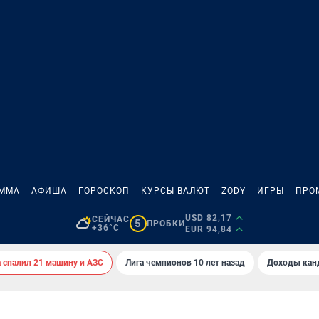
АММА
АФИША
ГОРОСКОП
КУРСЫ ВАЛЮТ
ZODY
ИГРЫ
ПРО
USD 82,17
СЕЙЧАС
5
ПРОБКИ
+36°C
EUR 94,84
спалил 21 машину и АЗС
Лига чемпионов 10 лет назад
Доходы кан