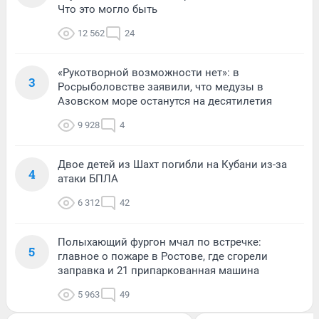
Что это могло быть
12 562
24
«Рукотворной возможности нет»: в
3
Росрыболовстве заявили, что медузы в
Азовском море останутся на десятилетия
9 928
4
Двое детей из Шахт погибли на Кубани из-за
4
атаки БПЛА
6 312
42
Полыхающий фургон мчал по встречке:
5
главное о пожаре в Ростове, где сгорели
заправка и 21 припаркованная машина
5 963
49