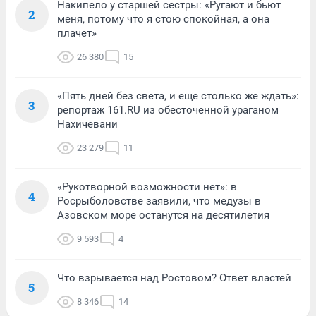
Накипело у старшей сестры: «Ругают и бьют
2
меня, потому что я стою спокойная, а она
плачет»
26 380
15
«Пять дней без света, и еще столько же ждать»:
3
репортаж 161.RU из обесточенной ураганом
Нахичевани
23 279
11
«Рукотворной возможности нет»: в
4
Росрыболовстве заявили, что медузы в
Азовском море останутся на десятилетия
9 593
4
Что взрывается над Ростовом? Ответ властей
5
8 346
14