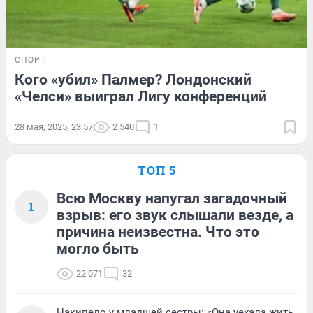
СПОРТ
Кого «убил» Палмер? Лондонский
«Челси» выиграл Лигу конференций
28 мая, 2025, 23:57
2 540
1
ТОП 5
Всю Москву напугал загадочный
1
взрыв: его звук слышали везде, а
причина неизвестна. Что это
могло быть
22 071
32
Накипело у младшей сестры: «Она уехала жить,