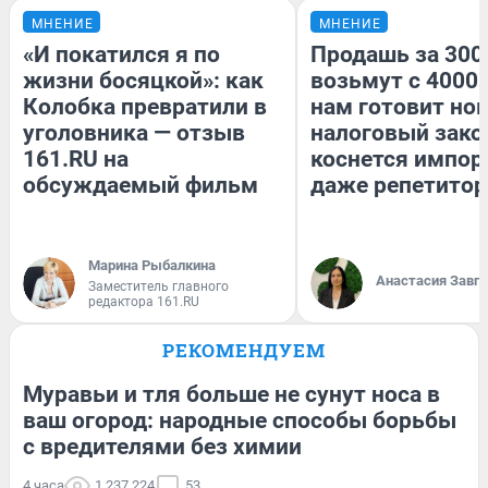
МНЕНИЕ
МНЕНИЕ
«И покатился я по
Продашь за 3000
жизни босяцкой»: как
возьмут с 4000.
Колобка превратили в
нам готовит но
уголовника — отзыв
налоговый зако
161.RU на
коснется импор
обсуждаемый фильм
даже репетитор
Марина Рыбалкина
Анастасия Завг
Заместитель главного
редактора 161.RU
РЕКОМЕНДУЕМ
Муравьи и тля больше не сунут носа в
ваш огород: народные способы борьбы
с вредителями без химии
4 часа
1 237 224
53