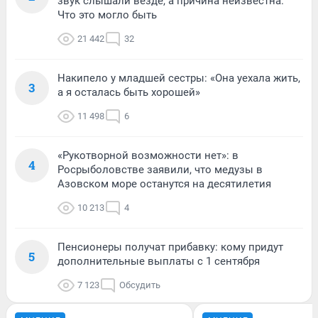
звук слышали везде, а причина неизвестна.
Что это могло быть
21 442
32
Накипело у младшей сестры: «Она уехала жить,
3
а я осталась быть хорошей»
11 498
6
«Рукотворной возможности нет»: в
4
Росрыболовстве заявили, что медузы в
Азовском море останутся на десятилетия
10 213
4
Пенсионеры получат прибавку: кому придут
5
дополнительные выплаты с 1 сентября
7 123
Обсудить