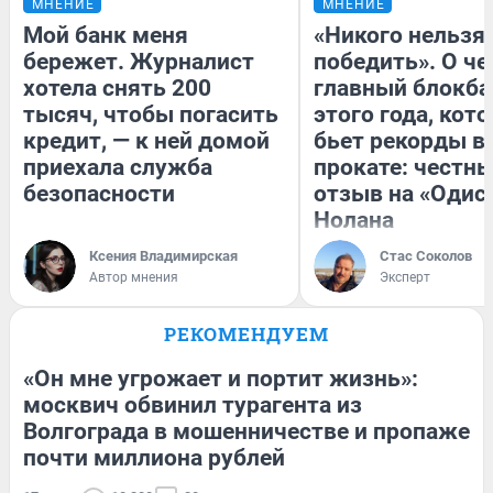
МНЕНИЕ
МНЕНИЕ
Мой банк меня
«Никого нельзя
бережет. Журналист
победить». О ч
хотела снять 200
главный блокба
тысяч, чтобы погасить
этого года, кот
кредит, — к ней домой
бьет рекорды в
приехала служба
прокате: честн
безопасности
отзыв на «Одис
Нолана
Ксения Владимирская
Стас Соколов
Автор мнения
Эксперт
РЕКОМЕНДУЕМ
«Он мне угрожает и портит жизнь»:
москвич обвинил турагента из
Волгограда в мошенничестве и пропаже
почти миллиона рублей